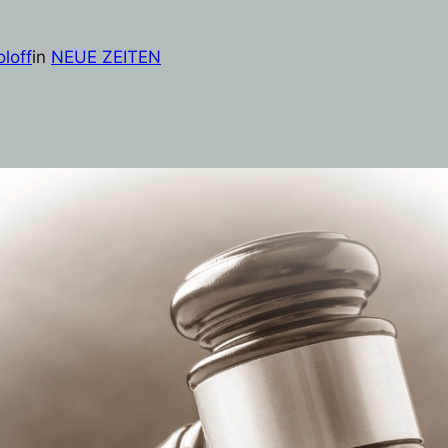
loff
in
NEUE ZEITEN