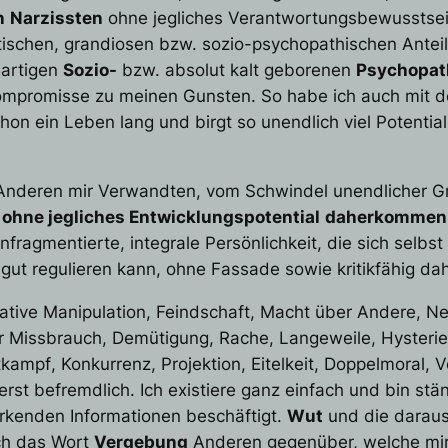
n
Narzissten
ohne jegliches Verantwortungsbewusstsei
tischen, grandiosen bzw. sozio-psychopathischen Antei
sartigen
Sozio-
bzw. absolut kalt geborenen
Psychopat
ompromisse zu meinen Gunsten. So habe ich auch mit de
hon ein Leben lang und birgt so unendlich viel Potential
n Anderen mir Verwandten, vom Schwindel unendlicher Gr
 ohne jegliches Entwicklungspotential
daherkommen u
fragmentierte, integrale Persönlichkeit, die sich selbst
v gut regulieren kann, ohne Fassade sowie kritikfähig d
ative Manipulation
,
Feindschaft
,
Macht
über Andere
,
Ne
r
Missbrauch
,
Demütigung
,
Rache
,
Langeweile
,
Hysterie
tkampf
,
Konkurrenz
,
Projektion
,
Eitelkeit
,
Doppelmoral
,
V
erst befremdlich. Ich existiere ganz einfach und bin st
wirkenden Informationen beschäftigt.
Wut
und die daraus
ch das Wort
Vergebung
Anderen gegenüber, welche mi