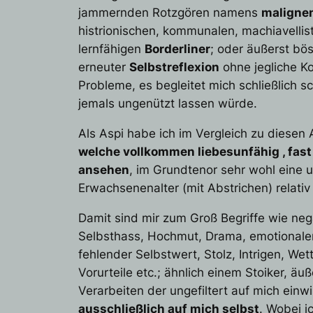
jammernden Rotzgören namens
maligne
histrionischen, kommunalen, machiavellis
lernfähigen
Borderliner
; oder äußerst bö
erneuter
Selbstreflexion
ohne jegliche K
Probleme, es begleitet mich schließlich sc
jemals ungenützt lassen würde.
Als Aspi habe ich im Vergleich zu diese
welche vollkommen liebesunfähig , fast
ansehen
, im Grundtenor sehr wohl eine un
Erwachsenenalter (mit Abstrichen) relati
Damit sind mir zum Groß Begriffe wie
neg
Selbsthass
,
Hochmut
,
Drama
,
emotionale
fehlender Selbstwert
,
Stolz
,
Intrigen
,
Wet
Vorurteile
etc.; ähnlich einem Stoiker, äuß
Verarbeiten der ungefiltert auf mich ein
ausschließlich auf mich selbst
. Wobei i