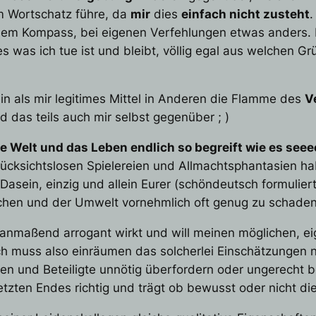
m Wortschatz führe, da
mir
dies
einfach nicht zusteht
.
chem Kompass, bei eigenen
Verfehlungen
etwas anders. 
es was ich tue ist und bleibt, völlig egal aus welchen
n als mir legitimes Mittel in Anderen die Flamme des
V
nd das teils auch mir selbst gegenüber ; )
 die Welt und das Leben endlich so begreift wie es see
 rücksichtslosen Spielereien und Allmachtsphantasien ha
asein, einzig und allein Eurer (schöndeutsch formuliert
chen und der Umwelt vornehmlich oft genug zu schaden 
e anmaßend arrogant wirkt und will meinen möglichen, 
Ich muss also einräumen das solcherlei Einschätzungen 
ehen und Beteiligte unnötig überfordern oder ungerecht 
etzten Endes richtig und trägt ob bewusst oder nicht di