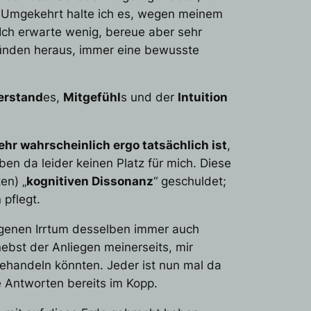
 Umgekehrt halte ich es, wegen meinem
Ich erwarte wenig, bereue aber sehr
 Gründen heraus, immer eine bewusste
erstand
es,
Mitgefühl
s und der
Intuition
eehr wahrscheinlich ergo tatsächlich ist
,
ben da leider keinen Platz für mich. Diese
en) „
kognitiven Dissonanz
“ geschuldet;
pflegt.
eigenen Irrtum desselben immer auch
nebst der Anliegen meinerseits, mir
behandeln könnten. Jeder ist nun mal da
e Antworten bereits im Kopp.