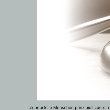
Ich beurteile Menschen prinzipiell zuers