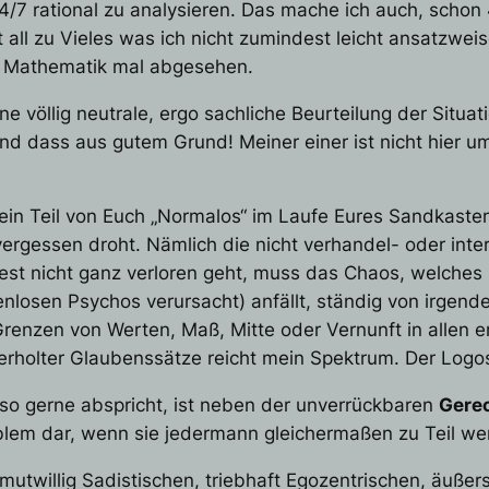
24/7 rational zu analysieren. Das mache ich auch, scho
ht all zu Vieles was ich nicht zumindest leicht ansatzwe
r Mathematik mal abgesehen.
ne völlig neutrale, ergo sachliche Beurteilung der Situa
, und dass aus gutem Grund! Meiner einer ist nicht hier 
 ein Teil von Euch „Normalos“ im Laufe Eures Sandkaste
vergessen droht. Nämlich die nicht verhandel- oder int
est nicht ganz verloren geht, muss das Chaos, welches 
losen Psychos verursacht) anfällt, ständig von irgen
renzen von Werten, Maß, Mitte oder Vernunft in allen e
erholter Glaubenssätze reicht mein Spektrum. Der Logo
o gerne abspricht, ist neben der unverrückbaren
Gerec
lem dar, wenn sie jedermann gleichermaßen zu Teil wer
mutwillig Sadistischen, triebhaft Egozentrischen, äußer