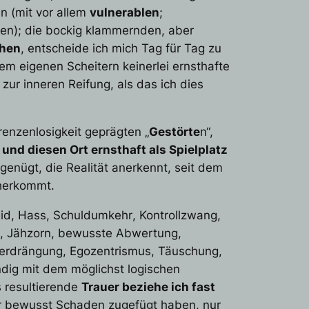
n (mit vor allem
vulnerablen
;
len); die bockig klammernden, aber
hen
, entscheide ich mich Tag für Tag zu
m eigenen Scheitern keinerlei ernsthafte
 zur inneren Reifung, als das ich dies
enzenlosigkeit geprägten „
Gestörte
n“,
nd diesen Ort ernsthaft als Spielplatz
 genügt, die Realität anerkennt, seit dem
aherkommt.
id
,
Hass
,
Schuldumkehr
,
Kontrollzwang
,
,
Jähzorn
,
bewusste
Abwertung
,
erdrängung
,
Egozentrismus
,
Täuschung
,
ändig mit dem möglichst logischen
 resultierende
Trauer
beziehe ich fast
r bewusst
Schaden
zugefügt haben, nur