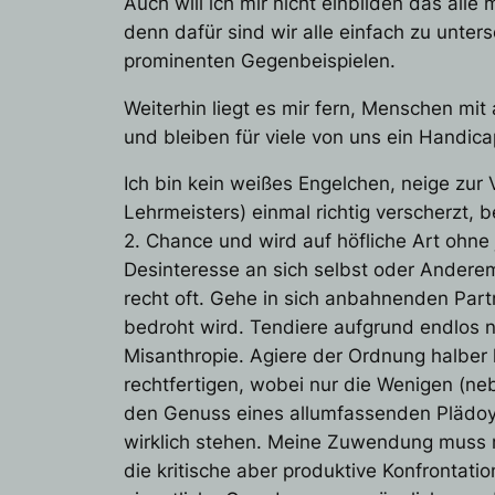
Auch will ich mir nicht einbilden das all
denn dafür sind wir alle einfach zu unt
prominenten Gegenbeispielen.
Weiterhin liegt es mir fern, Menschen mit
und bleiben für viele von uns ein Handic
Ich bin kein weißes Engelchen, neige zur
Lehrmeisters) einmal richtig verscherzt, 
2. Chance und wird auf höfliche Art ohne
Desinteresse an sich selbst oder Anderem
recht oft. Gehe in sich anbahnenden Par
bedroht wird. Tendiere aufgrund endlos n
Misanthropie. Agiere der Ordnung halber 
rechtfertigen, wobei nur die Wenigen (ne
den Genuss eines allumfassenden Plädoye
wirklich stehen. Meine Zuwendung muss m
die kritische aber produktive Konfrontatio