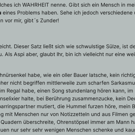
ches ich WAHRHEIT nenne. Gibt sich ein Mensch in meine
µ
eines Problems haben. Sehe ich jedoch verschiedene 
en vor mir, gibt´s Zunder!
icht. Dieser Satz ließt sich wie schwulstige Sülze, ist d
Als Aspi aber, glaubt Ihr, bin ich vielleicht nur eine w
ürsenkel habe, wie ein oller Bauer latsche, kein richt
rüher nicht begriffen mittlerweile zum scharfen Sarkas
 im Regal habe, einen Song stundenlang hören kann, i
Lebenselixier halte, bei Berührung zusammenzucke, kein D
rringspartner mutiert, die Hummel furzen höre, mein B
 mit Menschen nur von Notizzetteln und aus Filmen gel
n Quadern überschreite, Ohrenstöpsel immer am Mann hab,
trauen nur sehr sehr wenigen Menschen schenke und ka