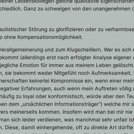
e meiner Leidenskollegen gleiche qualitative Eigenschaft
erschiedlich. Ganz zu schweigen von den unangenehmen (
 autistischer Störung zu glorifizieren oder zu verharmlo
ap ohne Kompensationsmöglichkeit.
 Verallgemeinerung und zum Klugscheißern. Wer es sich m
bekommt (allerdings erst nach erfolgter Analyse eigener 
 jegliche Emotion für immer aus meinem Leben gelöscht.
, sie bekommt weder Mitgefühl noch Aufmerksamkeit. Ich
tnerschaften keinerlei Kompromisse ein, wenn einer mei
egativer Erfahrungen, auch wenn mein Auftreten völlig 
häufig zu loyal oder konformistisch, würde aber den Teu
ben dem „ursächlichen Informationsträger“) welche mir s
rs meinerseits kommen. Insofern wird man bei mir nie
an sich leider verdienen, was manchmal sehr unfair ist
n. Diese, damit einhergehende, oft zu direkte Art dürfte