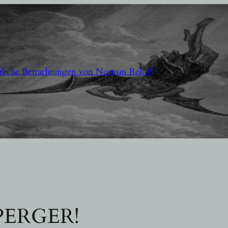
aftliche Betrachtungen von Norman Roloff
PERGER!