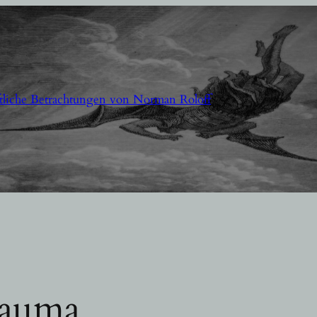
aftliche Betrachtungen von Norman Roloff
auma