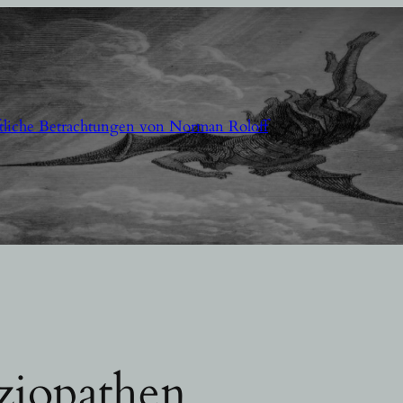
aftliche Betrachtungen von Norman Roloff
ziopathen