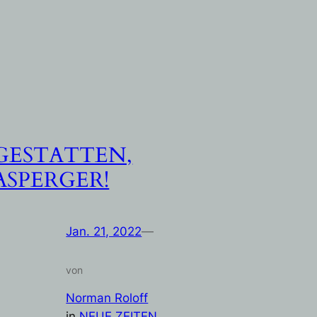
GESTATTEN,
ASPERGER!
Jan. 21, 2022
—
von
Norman Roloff
in
NEUE ZEITEN