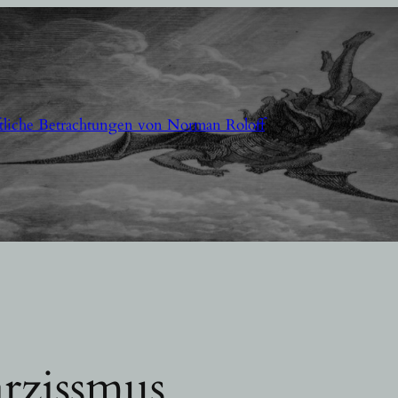
aftliche Betrachtungen von Norman Roloff
rzissmus