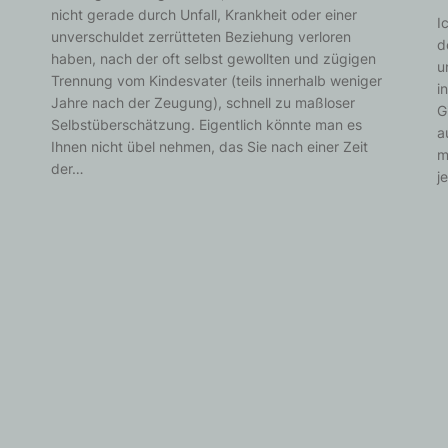
nicht gerade durch Unfall, Krankheit oder einer
I
unverschuldet zerrütteten Beziehung verloren
d
haben, nach der oft selbst gewollten und zügigen
u
Trennung vom Kindesvater (teils innerhalb weniger
i
Jahre nach der Zeugung), schnell zu maßloser
G
Selbstüberschätzung. Eigentlich könnte man es
a
Ihnen nicht übel nehmen, das Sie nach einer Zeit
m
der…
j