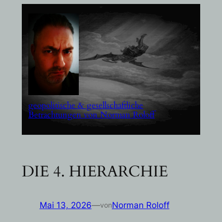
Zum
Inhalt
springen
geopolitische & gesellschaftliche
Betrachtungen von Norman Roloff
DIE 4. HIERARCHIE
Mai 13, 2026
—
Norman Roloff
von